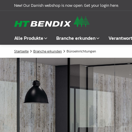
New! Our Danish webshop is now open. Get your login here.
Alle Produkte
Branche erkunden
Verantwor
Startseite
Branche erkunden
Büroeinrichtungen
Alle anzeigen
Möbelindustrie
Über uns
Befestigung
Badindustrie
Unsere Geschichte
Griffe
Küchenindustrie
Logistik
Schlösser
Garderobenlösungen
Compliance
Verbindungsbeschläge
Büroeinrichtungen
Kooperationspartnern
Boden- & Regalträger
Fallbeispiele
Winkel- &
Aktuelle Meldungen