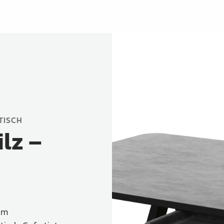
TISCH
lz –
em