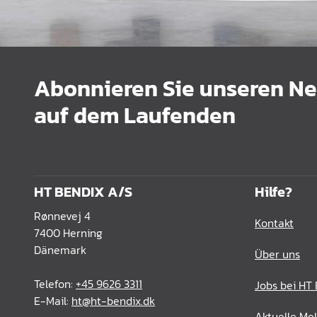
Abonnieren Sie unseren New
auf dem Laufenden
HT BENDIX A/S
Hilfe?
Rønnevej 4
Kontakt
7400 Herning
Dänemark
Über uns
Telefon:
+45 9626 3311
Jobs bei HT
E-Mail:
ht@ht-bendix.dk
Aktuelle Me