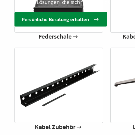
richtigen Lösungen, die sich in der Praxis bewähren
Schrankrohre &
Schrankrohrlager
Persönliche Beratung erhalten
Büroinrichtung
Federschale
Kab
Leisten Profile
Elektro Artikel
Chemie & Reparatur
König Produkte
Werkzeug
Verpackung
Glas & Spiegel
Lamello Produkte
Kabel Zubehör