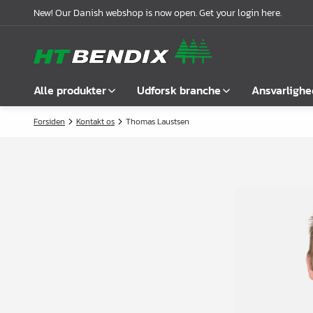
New! Our Danish webshop is now open. Get your login here.
Alle produkter
Udforsk branche
Ansvarlighe
Forsiden
Kontakt os
Thomas Laustsen
Vis alle
Møbelindustrien
Om os
Befæstelse
Badindustrien
Vores historie
Greb
Køkkenindustrien
Logistik
Låse
Garderobeløsninger
Compliance
Samlebeslag
Kontorindretning
Samarbejdspartnere
Hyldebærere &
Case stories
hyldeknægte
Nyheder