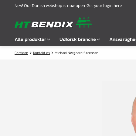
New! Our Danish webshop is now open. Get your login here.
Alle produkter
Udforsk branche
Ansvarlighe
Forsiden
Kontakt os
Michael Nørgaard Sørensen
Vis alle
Møbelindustrien
Om os
Befæstelse
Badindustrien
Vores historie
Greb
Køkkenindustrien
Logistik
Låse
Garderobeløsninger
Compliance
Samlebeslag
Kontorindretning
Samarbejdspartnere
Hyldebærere &
Case stories
hyldeknægte
Nyheder