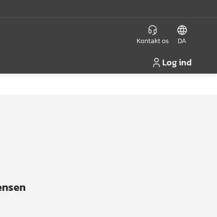
Kontakt os
DA
Log ind
ensen