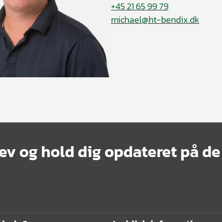
+45 21 65 99 79
michael@ht-bendix.dk
ev og hold dig opdateret på de