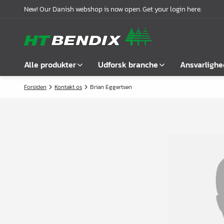
New! Our Danish webshop is now open. Get your login here.
Alle produkter
Udforsk branche
Ansvarlighe
Forsiden
Kontakt os
Brian Eggertsen
Vis alle
Møbelindustrien
Om os
Befæstelse
Badindustrien
Vores historie
Greb
Køkkenindustrien
Logistik
Låse
Garderobeløsninger
Compliance
Samlebeslag
Kontorindretning
Samarbejdspartnere
Hyldebærere &
Case stories
hyldeknægte
Nyheder