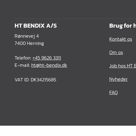
HT BENDIX A/S
Brug for 
Rønnevej 4
Kontakt os
7400 Herning
Om os
Telefon:
+45 9626 3311
E-mail:
ht@ht-bendix.dk
Job hos HT 
Nyheder
VAT ID: DK34215685
FAQ