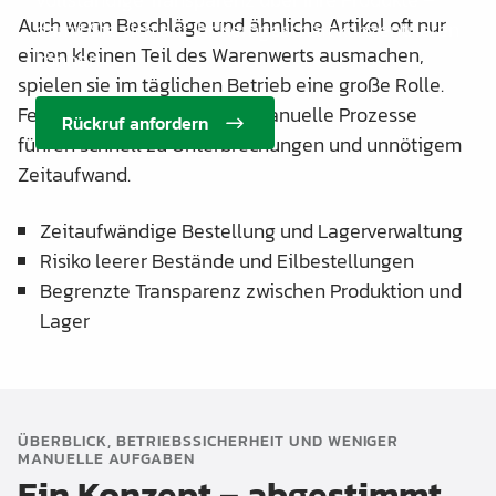
Auch wenn Beschläge und ähnliche Artikel oft nur
damit Sie sich auf Ihr Kerngeschäft konzentrieren
einen kleinen Teil des Warenwerts ausmachen,
können.
spielen sie im täglichen Betrieb eine große Rolle.
Fehlende Transparenz und manuelle Prozesse
Rückruf anfordern
führen schnell zu Unterbrechungen und unnötigem
Zeitaufwand.
Zeitaufwändige Bestellung und Lagerverwaltung
Risiko leerer Bestände und Eilbestellungen
Begrenzte Transparenz zwischen Produktion und
Lager
ÜBERBLICK, BETRIEBSSICHERHEIT UND WENIGER
MANUELLE AUFGABEN
Ein Konzept – abgestimmt