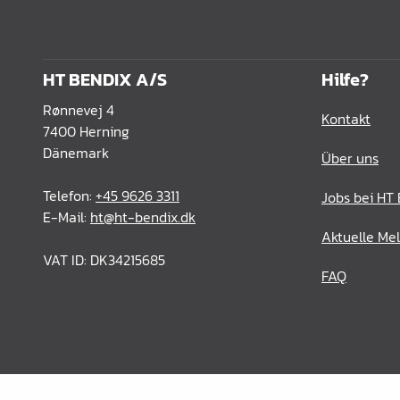
Verbindungslaschen
Abdecklappen
Auszüge &
HT BENDIX A/S
Hilfe?
Schubkastenteile
Rønnevej 4
Kontakt
Scharniere & Türbeschläge
7400 Herning
Dänemark
Über uns
Beine, Füsse &
Untergestelle
Telefon:
+45 9626 3311
Jobs bei HT
E-Mail:
ht@ht-bendix.dk
Rollen
Aktuelle Me
Filz, Gleitnägel & Anschläge
VAT ID: DK34215685
FAQ
Drahtware
Küchen- & Badeinrichtung
Garderobeinrichtung &
Zubehör