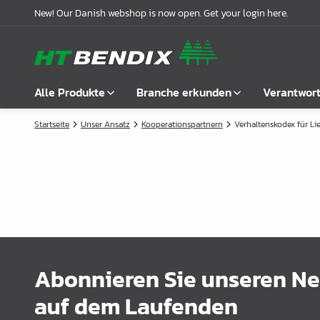
New! Our Danish webshop is now open. Get your login here.
Alle Produkte
Branche erkunden
Verantwor
Startseite
Unser Ansatz
Kooperationspartnern
Verhaltenskodex für Li
Alle anzeigen
Möbelindustrie
Über uns
Befestigung
Badindustrie
Unsere Geschichte
Griffe
Küchenindustrie
Logistik
Schlösser
Garderobenlösungen
Compliance
Verbindungsbeschläge
Büroeinrichtungen
Kooperationspartnern
Abonnieren Sie unseren New
Boden- & Regalträger
Fallbeispiele
auf dem Laufenden
Winkel- &
Aktuelle Meldungen