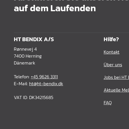
auf dem Laufenden
Schrankrohre &
Schrankrohrlager
Büroinrichtung
Leisten Profile
HT BENDIX A/S
Hilfe?
Elektro Artikel
Rønnevej 4
Kontakt
7400 Herning
Chemie & Reparatur
Dänemark
Über uns
König Produkte
Telefon:
+45 9626 3311
Jobs bei HT
Werkzeug
E-Mail:
ht@ht-bendix.dk
Aktuelle Me
Verpackung
VAT ID: DK34215685
FAQ
Glas & Spiegel
Lamello Produkte