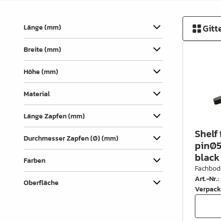
Verbindungslaschen
Abdecklappen
Gitt
Länge (mm)
Auszüge &
Breite (mm)
Schubkastenteile
Scharniere & Türbeschläge
Höhe (mm)
Beine, Füsse &
Material
Untergestelle
Länge Zapfen (mm)
Rollen
Shelf
Durchmesser Zapfen (Ø) (mm)
Filz, Gleitnägel & Anschläge
pinØ5
black
Farben
Drahtware
Fachbod
Art.-Nr.
:
Küchen- & Badeinrichtung
Oberfläche
Verpack
Garderobeinrichtung &
Zubehör