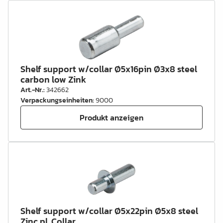
Shelf support w/collar Ø5x16pin Ø3x8 steel
carbon low Zink
Art.-Nr.
:
342662
Verpackungseinheiten
:
9000
Produkt anzeigen
Shelf support w/collar Ø5x22pin Ø5x8 steel
Zinc pl. Collar