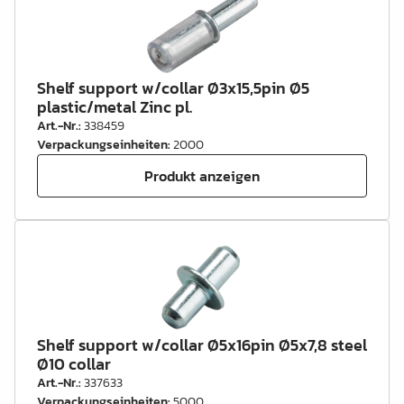
Shelf support w/collar Ø3x15,5pin Ø5
plastic/metal Zinc pl.
Art.-Nr.
:
338459
Verpackungseinheiten
:
2000
Produkt anzeigen
Shelf support w/collar Ø5x16pin Ø5x7,8 steel
Ø10 collar
Art.-Nr.
:
337633
Verpackungseinheiten
:
5000