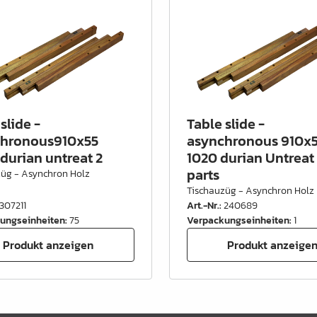
slide -
Table slide -
chronous910x55
asynchronous 910x
durian untreat 2
1020 durian Untreat
parts
züg - Asynchron Holz
Tischauzüg - Asynchron Holz
307211
Art.-Nr.
:
240689
ungseinheiten
:
75
Verpackungseinheiten
:
1
Produkt anzeigen
Produkt anzeige