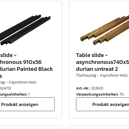
slide -
Table slide -
hronous 910x56
asynchronous740x5
durian Painted Black
durian untreat 2
s
Tischauzüg - Asynchron Holz
züg - Asynchron Holz
324712
Art.-Nr.
:
322601
ungseinheiten
:
1
Verpackungseinheiten
:
75
Produkt anzeigen
Produkt anzeige