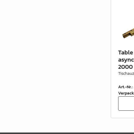
Table 
asyn
2000 
Tischau
Art.-Nr.
:
Verpack