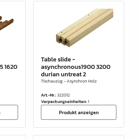
Table slide -
5 1620
asynchronous1900 3200
durian untreat 2
Tischauzüg - Asynchron Holz
Art.-Nr.
:
322012
Verpackungseinheiten
:
1
n
Produkt anzeigen