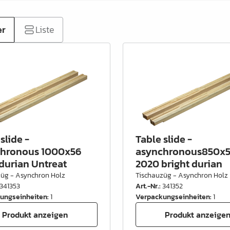
er
Liste
slide -
Table slide -
hronous 1000x56
asynchronous850x
durian Untreat
2020 bright durian
züg - Asynchron Holz
Tischauzüg - Asynchron Holz
341353
Art.-Nr.
:
341352
ungseinheiten
:
1
Verpackungseinheiten
:
1
Produkt anzeigen
Produkt anzeige