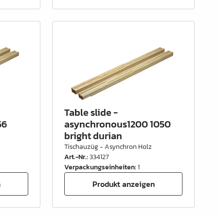
Table slide -
56
asynchronous1200 1050
bright durian
Tischauzüg - Asynchron Holz
Art.-Nr.
:
334127
Verpackungseinheiten
:
1
n
Produkt anzeigen