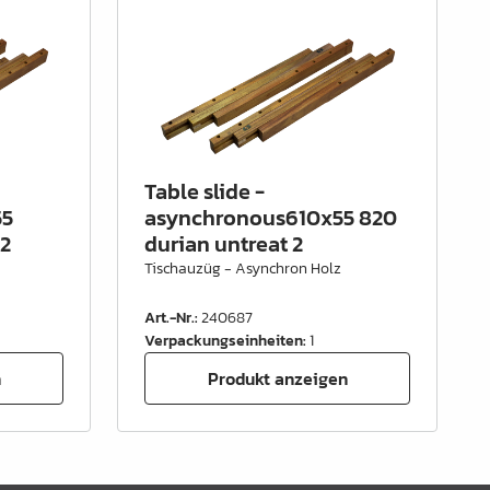
Table slide -
55
asynchronous610x55 820
 2
durian untreat 2
Tischauzüg - Asynchron Holz
Art.-Nr.
:
240687
Verpackungseinheiten
:
1
n
Produkt anzeigen