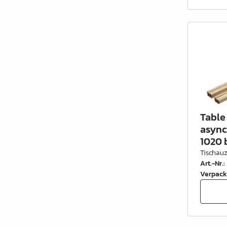
Schrankrohre &
Schrankrohrlager
Büroinrichtung
Leisten Profile
Elektro Artikel
Chemie & Reparatur
Table 
König Produkte
asyn
1020 
Werkzeug
Tischau
Art.-Nr.
:
Verpackung
Verpack
Glas & Spiegel
Lamello Produkte