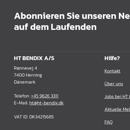
Abonnieren Sie unseren New
auf dem Laufenden
HT BENDIX A/S
Hilfe?
Rønnevej 4
Kontakt
7400 Herning
Dänemark
Über uns
Telefon:
+45 9626 3311
Jobs bei HT
E-Mail:
ht@ht-bendix.dk
Aktuelle Me
VAT ID: DK34215685
FAQ