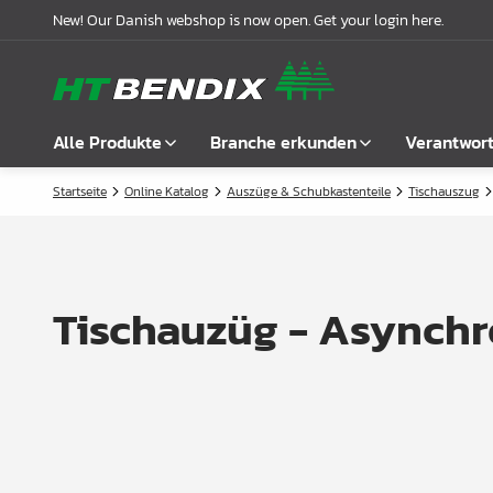
New! Our Danish webshop is now open. Get your login here.
Alle Produkte
Branche erkunden
Verantwor
Startseite
Online Katalog
Auszüge & Schubkastenteile
Tischauszug
Alle anzeigen
Möbelindustrie
Über uns
Befestigung
Badindustrie
Unsere Geschichte
Griffe
Küchenindustrie
Logistik
Tischauzüg - Asynchr
Schlösser
Garderobenlösungen
Compliance
Verbindungsbeschläge
Büroeinrichtungen
Kooperationspartnern
Boden- & Regalträger
Fallbeispiele
Winkel- &
Aktuelle Meldungen