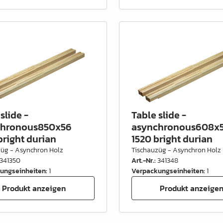
slide -
Table slide -
chronous850x56
asynchronous608x
bright durian
1520 bright durian
züg - Asynchron Holz
Tischauzüg - Asynchron Holz
341350
Art.-Nr.
:
341348
ungseinheiten
:
1
Verpackungseinheiten
:
1
Produkt anzeigen
Produkt anzeige