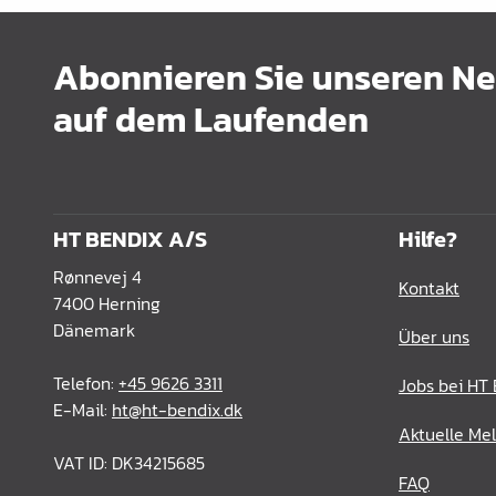
Abonnieren Sie unseren New
auf dem Laufenden
HT BENDIX A/S
Hilfe?
Rønnevej 4
Kontakt
7400 Herning
Dänemark
Über uns
Telefon:
+45 9626 3311
Jobs bei HT
E-Mail:
ht@ht-bendix.dk
Aktuelle Me
VAT ID: DK34215685
FAQ