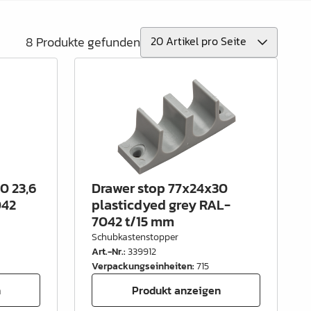
8 Produkte gefunden
0 23,6
Drawer stop 77x24x30
042
plasticdyed grey RAL-
7042 t/15 mm
Schubkastenstopper
Art.-Nr.
:
339912
Verpackungseinheiten
:
715
n
Produkt anzeigen