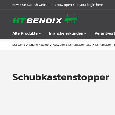
New! Our Danish webshop is now open. Get your login here.
Alle Produkte
Branche erkunden
Verantwor
Startseite
Online Katalog
Auszüge & Schubkastenteile
Schubkasten-
Alle anzeigen
Möbelindustrie
Über uns
Befestigung
Badindustrie
Unsere Geschichte
Griffe
Küchenindustrie
Logistik
Schubkastenstopper
Schlösser
Garderobenlösungen
Compliance
Verbindungsbeschläge
Büroeinrichtungen
Kooperationspartnern
Boden- & Regalträger
Fallbeispiele
Winkel- &
Aktuelle Meldungen