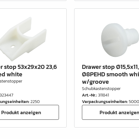
r stop 53x29x20 23,6
Drawer stop Ø15,5x11,
d white
Ø8PEHD smooth whi
w/groove
stenstopper
Schubkastenstopper
323447
Art.-Nr.
:
311841
ungseinheiten
:
2250
Verpackungseinheiten
:
500
Produkt anzeigen
Produkt anzeige