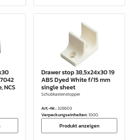
x30
Drawer stop 38,5x24x30 19
-7042
ABS Dyed White f/15 mm
e, NCS
single sheet
Schubkastenstopper
Art.-Nr.
:
328603
Verpackungseinheiten
:
1000
n
Produkt anzeigen