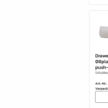
Schrankrohre &
Schrankrohrlager
Büroinrichtung
Leisten Profile
Elektro Artikel
Chemie & Reparatur
Drawe
König Produkte
Ø8plas
push-
Werkzeug
Schubka
Verpackung
Art.-Nr.
:
Glas & Spiegel
Verpack
Lamello Produkte