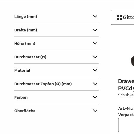
Verbindungslaschen
Abdecklappen
Gitt
Länge (mm)
Auszüge &
Breite (mm)
Schubkastenteile
Scharniere & Türbeschläge
Höhe (mm)
Beine, Füsse &
Durchmesser (Ø)
Untergestelle
Material
Rollen
Drawer
Durchmesser Zapfen (Ø) (mm)
Filz, Gleitnägel & Anschläge
PVCdy
Schubka
Farben
Drahtware
Art.-Nr.
:
Küchen- & Badeinrichtung
Oberfläche
Verpack
Garderobeinrichtung &
Zubehör