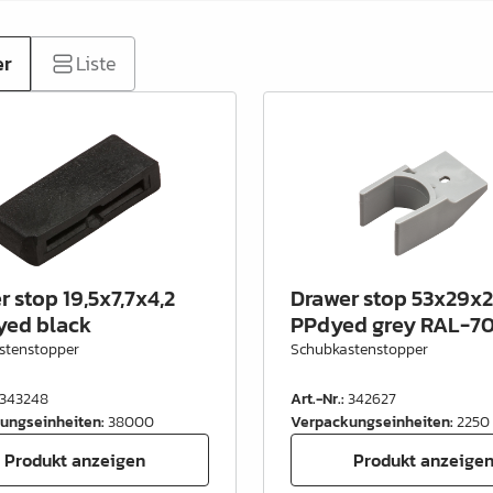
er
Liste
 stop 19,5x7,7x4,2
Drawer stop 53x29x2
ed black
PPdyed grey RAL-7
stenstopper
Schubkastenstopper
343248
Art.-Nr.
:
342627
ungseinheiten
:
38000
Verpackungseinheiten
:
2250
Produkt anzeigen
Produkt anzeige