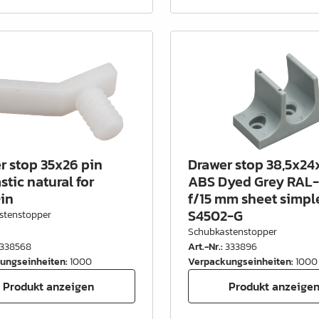
r stop 35x26 pin
Drawer stop 38,5x24
tic natural for
ABS Dyed Grey RAL
in
f/15 mm sheet simpl
S4502-G
stenstopper
Schubkastenstopper
338568
Art.-Nr.
:
333896
ungseinheiten
:
1000
Verpackungseinheiten
:
1000
Produkt anzeigen
Produkt anzeige