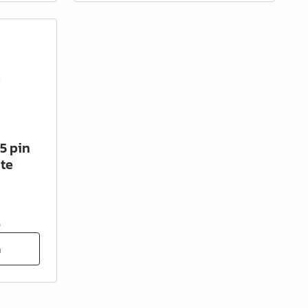
5 pin
te
0
n