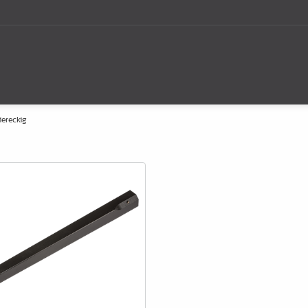
tung
Produktentwicklung
Unser Ansatz
iereckig