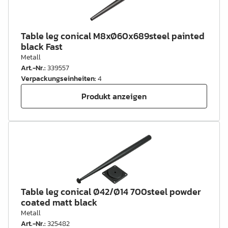
Table leg conical M8xØ60x689steel painted
black Fast
Metall
Art.-Nr.
:
339557
Verpackungseinheiten
:
4
Produkt anzeigen
Table leg conical Ø42/Ø14 700steel powder
coated matt black
Metall
Art.-Nr.
:
325482