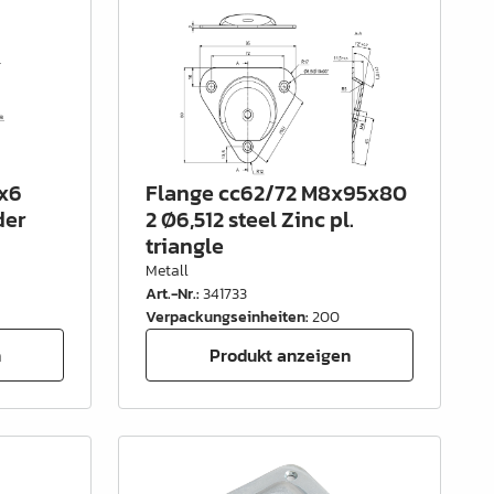
x6
Flange cc62/72 M8x95x80
der
2 Ø6,512 steel Zinc pl.
triangle
Metall
Art.-Nr.
:
341733
Verpackungseinheiten
:
200
n
Produkt anzeigen