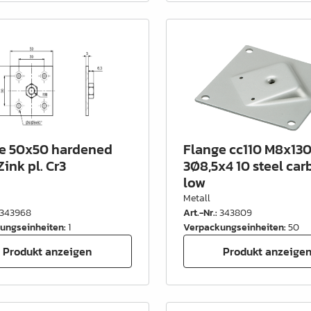
e 50x50 hardened
Flange cc110 M8x13
Zink pl. Cr3
3Ø8,5x4 10 steel car
low
Metall
343968
Art.-Nr.
:
343809
ungseinheiten
:
1
Verpackungseinheiten
:
50
Produkt anzeigen
Produkt anzeige