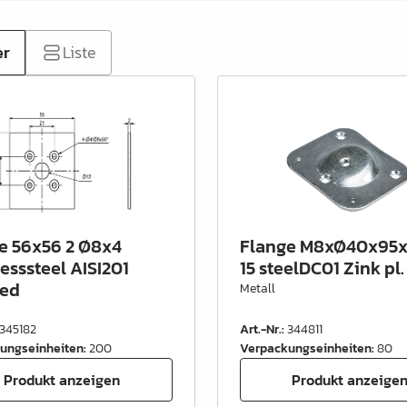
er
Liste
e 56x56 2 Ø8x4
Flange M8xØ40x95x
lesssteel AISI201
15 steelDC01 Zink pl.
hed
Metall
345182
Art.-Nr.
:
344811
ungseinheiten
:
200
Verpackungseinheiten
:
80
Produkt anzeigen
Produkt anzeige