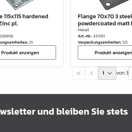
e 115x115 hardened
Flange 70x70 3 stee
Zinc pl.
powdercoated matt 
Metall
338898
Art.-Nr.
:
337851
ungseinheiten
:
25
Verpackungseinheiten
:
125
Produkt anzeigen
Produkt anzeige
von 3
sletter und bleiben Sie stets