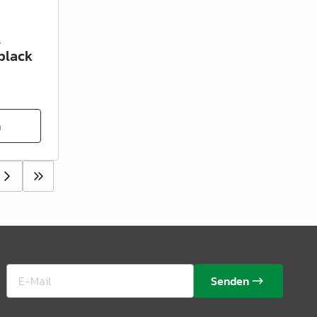
l
black
n
Senden