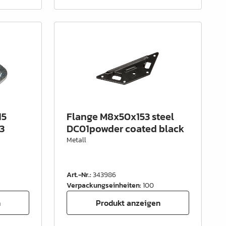
15
Flange M8x50x153 steel
3
DC01powder coated black
Metall
Art.-Nr.
:
343986
Verpackungseinheiten
:
100
n
Produkt anzeigen