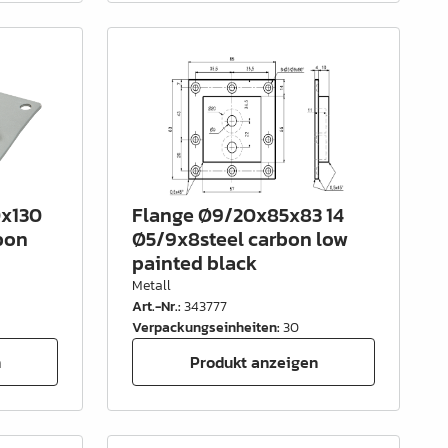
0x130
Flange Ø9/20x85x83 14
bon
Ø5/9x8steel carbon low
painted black
Metall
Art.-Nr.
:
343777
Verpackungseinheiten
:
30
n
Produkt anzeigen