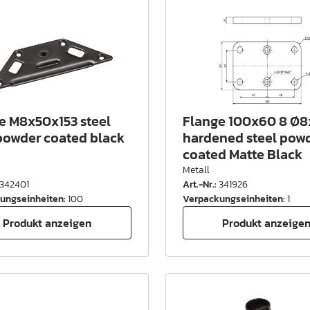
e M8x50x153 steel
Flange 100x60 8 Ø8
owder coated black
hardened steel pow
coated Matte Black
Metall
342401
Art.-Nr.
:
341926
ungseinheiten
:
100
Verpackungseinheiten
:
1
Produkt anzeigen
Produkt anzeige