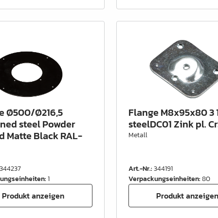
e Ø500/Ø216,5
Flange M8x95x80 3 
ned steel Powder
steelDC01 Zink pl. Cr
d Matte Black RAL-
Metall
344237
Art.-Nr.
:
344191
ungseinheiten
:
1
Verpackungseinheiten
:
80
Produkt anzeigen
Produkt anzeige