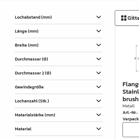
Verbindungslaschen
Abdecklappen
Gitt
Lochabstand (mm)
Auszüge &
Länge (mm)
Schubkastenteile
Scharniere & Türbeschläge
Breite (mm)
Beine, Füsse &
Durchmesser (Ø)
Untergestelle
Durchmesser 2 (Ø)
Rollen
Flang
Gewindegröße
Filz, Gleitnägel & Anschläge
Stain
brus
Lochanzahl (Stk.)
Drahtware
Metall
Art.-Nr.
:
Küchen- & Badeinrichtung
Materialstärke (mm)
Verpack
Garderobeinrichtung &
Material
Zubehör