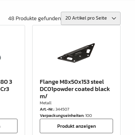
48 Produkte gefunden
80 3
Flange M8x50x153 steel
 Cr3
DC01powder coated black
m/
Metall
Art.-Nr.
:
344507
Verpackungseinheiten
:
100
n
Produkt anzeigen