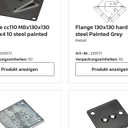
e cc110 M8x130x130
Flange 130x130 har
x4 10 steel painted
steel Painted Grey
Metall
339572
Art.-Nr.
:
339571
ungseinheiten
:
50
Verpackungseinheiten
:
50
Produkt anzeigen
Produkt anzeige