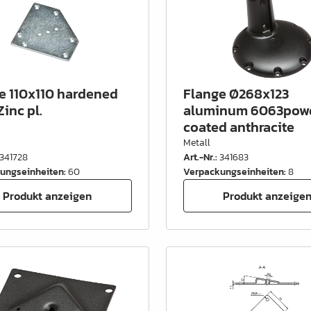
e 110x110 hardened
Flange Ø268x123
Zinc pl.
aluminum 6063pow
coated anthracite
Metall
341728
Art.-Nr.
:
341683
ungseinheiten
:
60
Verpackungseinheiten
:
8
Produkt anzeigen
Produkt anzeige