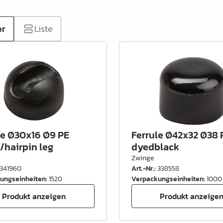
er
Liste
le Ø30x16 Ø9 PE
Ferrule Ø42x32 Ø38
/hairpin leg
dyedblack
Zwinge
341960
Art.-Nr.
:
338558
ungseinheiten
:
1520
Verpackungseinheiten
:
1000
Produkt anzeigen
Produkt anzeige