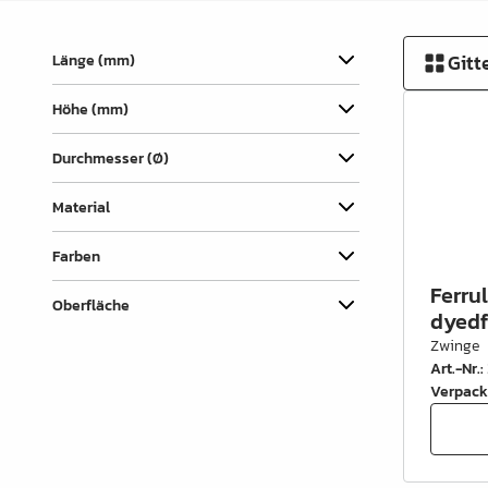
Verbindungslaschen
Abdecklappen
Gitt
Länge (mm)
Auszüge &
Höhe (mm)
Schubkastenteile
Scharniere & Türbeschläge
Durchmesser (Ø)
Beine, Füsse &
Material
Untergestelle
Farben
Rollen
Ferru
Oberfläche
Filz, Gleitnägel & Anschläge
dyedf
Zwinge
Drahtware
Art.-Nr.
:
Verpack
Küchen- & Badeinrichtung
Garderobeinrichtung &
Zubehör