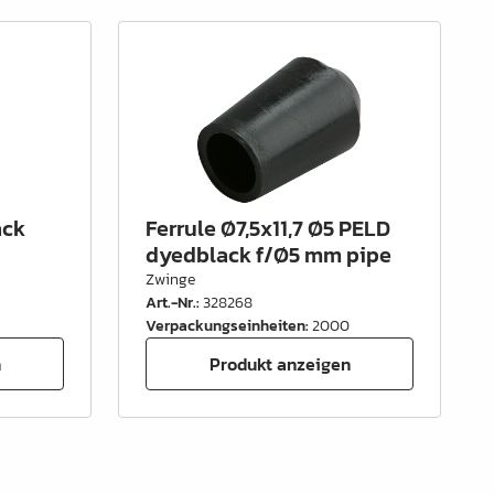
ack
Ferrule Ø7,5x11,7 Ø5 PELD
dyedblack f/Ø5 mm pipe
Zwinge
Art.-Nr.
:
328268
Verpackungseinheiten
:
2000
n
Produkt anzeigen