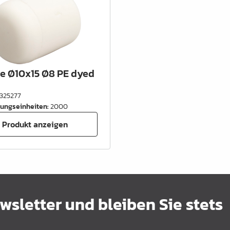
le Ø10x15 Ø8 PE dyed
325277
ungseinheiten
:
2000
Produkt anzeigen
sletter und bleiben Sie stets