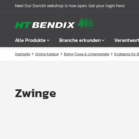
New! Our Danish webshop is now open. Get your login here.
Alle Produkte
Branche erkunden
Verantwor
Startseite
Online Katalog
Beine, Füsse & Untergestelle
Endkappe für 
Alle anzeigen
Möbelindustrie
Über uns
Befestigung
Badindustrie
Unsere Geschichte
Griffe
Küchenindustrie
Logistik
Zwinge
Schlösser
Garderobenlösungen
Compliance
Verbindungsbeschläge
Büroeinrichtungen
Kooperationspartnern
Boden- & Regalträger
Fallbeispiele
Winkel- &
Aktuelle Meldungen