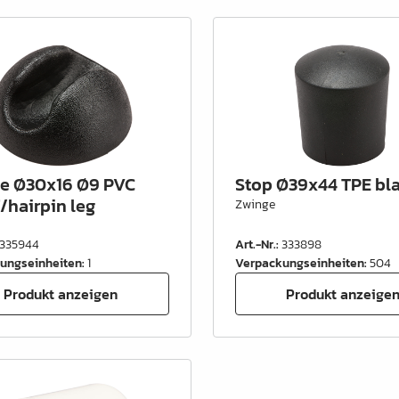
le Ø30x16 Ø9 PVC
Stop Ø39x44 TPE bl
/hairpin leg
Zwinge
335944
Art.-Nr.
:
333898
ungseinheiten
:
1
Verpackungseinheiten
:
504
Produkt anzeigen
Produkt anzeige