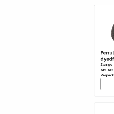
Schrankrohre &
Schrankrohrlager
Büroinrichtung
Leisten Profile
Elektro Artikel
Ferru
Chemie & Reparatur
dyedf
König Produkte
Zwinge
Art.-Nr.
:
Werkzeug
Verpack
Verpackung
Glas & Spiegel
Lamello Produkte