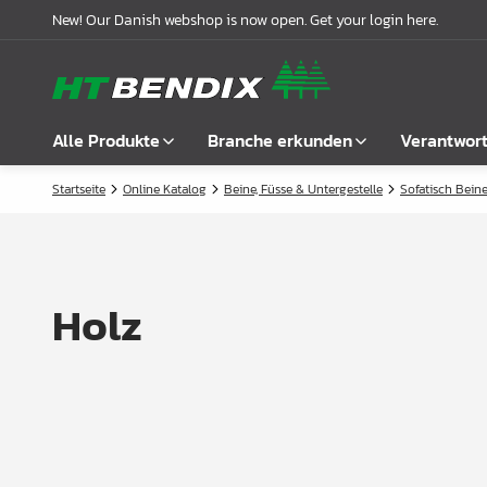
New! Our Danish webshop is now open. Get your login here.
Alle Produkte
Branche erkunden
Verantwor
Startseite
Online Katalog
Beine, Füsse & Untergestelle
Sofatisch Bein
Alle anzeigen
Möbelindustrie
Über uns
Befestigung
Badindustrie
Unsere Geschichte
Griffe
Küchenindustrie
Logistik
Holz
Schlösser
Garderobenlösungen
Compliance
Verbindungsbeschläge
Büroeinrichtungen
Kooperationspartnern
Boden- & Regalträger
Fallbeispiele
Winkel- &
Aktuelle Meldungen