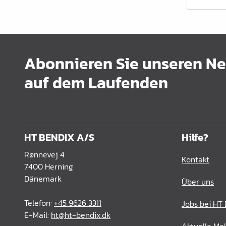
Schrankrohre &
Schrankrohrlager
Büroinrichtung
Abonnieren Sie unseren New
Leisten Profile
auf dem Laufenden
Elektro Artikel
Chemie & Reparatur
König Produkte
HT BENDIX A/S
Hilfe?
Werkzeug
Rønnevej 4
Kontakt
Verpackung
7400 Herning
Dänemark
Über uns
Glas & Spiegel
Telefon:
+45 9626 3311
Jobs bei HT
Lamello Produkte
E-Mail:
ht@ht-bendix.dk