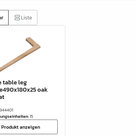
er
Liste
 table leg
e490x180x25 oak
at
344401
ungseinheiten
:
15
Produkt anzeigen