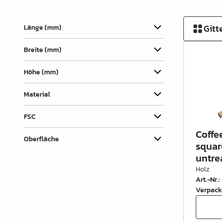
Verbindungslaschen
Abdecklappen
Gitt
Länge (mm)
Auszüge &
Breite (mm)
Schubkastenteile
Scharniere & Türbeschläge
Höhe (mm)
Beine, Füsse &
Material
Untergestelle
FSC
Rollen
Coffee
Oberfläche
Filz, Gleitnägel & Anschläge
squar
untre
Drahtware
Holz
Art.-Nr.
:
Küchen- & Badeinrichtung
Verpack
Garderobeinrichtung &
Zubehör