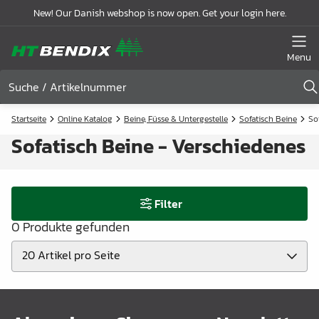
New! Our Danish webshop is now open. Get your login here.
Menu
Startseite
Online Katalog
Beine, Füsse & Untergestelle
Sofatisch Beine
So
Sofatisch Beine - Verschiedenes
Filter
0 Produkte gefunden