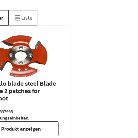
er
Liste
lo blade steel Blade
e 2 patches for
pot
337935
ungseinheiten
:
1
Produkt anzeigen