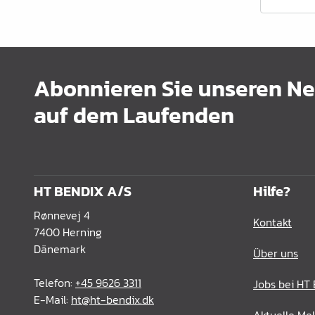
Schrankrohre &
Schrankrohrlager
Büroinrichtung
Abonnieren Sie unseren New
Leisten Profile
auf dem Laufenden
Elektro Artikel
Chemie & Reparatur
König Produkte
HT BENDIX A/S
Hilfe?
Werkzeug
Rønnevej 4
Kontakt
Verpackung
7400 Herning
Dänemark
Über uns
Glas & Spiegel
Telefon:
+45 9626 3311
Jobs bei HT
Lamello Produkte
E-Mail:
ht@ht-bendix.dk