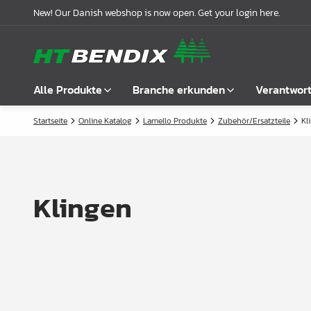
New! Our Danish webshop is now open. Get your login here.
Alle Produkte
Branche erkunden
Verantwor
Startseite
Online Katalog
Lamello Produkte
Zubehör/Ersatzteile
Kl
Alle anzeigen
Möbelindustrie
Über uns
Befestigung
Badindustrie
Unsere Geschichte
Griffe
Küchenindustrie
Logistik
Klingen
Schlösser
Garderobenlösungen
Compliance
Verbindungsbeschläge
Büroeinrichtungen
Kooperationspartnern
Boden- & Regalträger
Fallbeispiele
Winkel- &
Aktuelle Meldungen