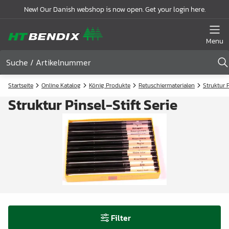
New! Our Danish webshop is now open. Get your login here.
Menu
Startseite
Online Katalog
König Produkte
Retuschiermaterialen
Struktur P
Struktur Pinsel-Stift Serie
Filter