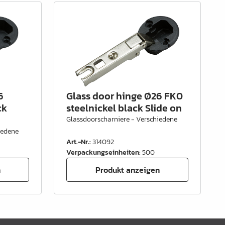
6
Glass door hinge Ø26 FK0
ck
steelnickel black Slide on
Glassdoorscharniere - Verschiedene
iedene
Art.-Nr.
:
314092
Verpackungseinheiten
:
500
n
Produkt anzeigen