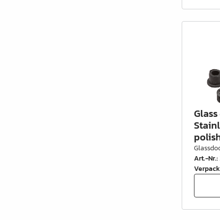
Schrankrohre &
Schrankrohrlager
Büroinrichtung
Leisten Profile
Elektro Artikel
Chemie & Reparatur
Glass
König Produkte
Stain
polis
Werkzeug
Glassdoo
Art.-Nr.
:
Verpackung
Verpack
Glas & Spiegel
Lamello Produkte