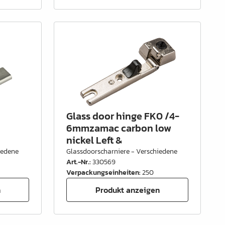
Glass door hinge FK0 /4-
6mmzamac carbon low
nickel Left &
iedene
Glassdoorscharniere - Verschiedene
Art.-Nr.
:
330569
Verpackungseinheiten
:
250
n
Produkt anzeigen