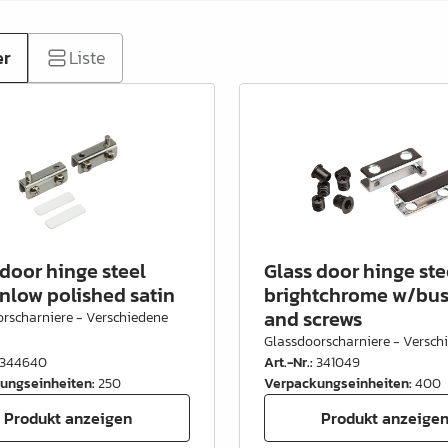
er
Liste
 door hinge steel
Glass door hinge ste
nlow polished satin
brightchrome w/bu
and screws
rscharniere - Verschiedene
Glassdoorscharniere - Versch
344640
Art.-Nr.
:
341049
ungseinheiten
:
250
Verpackungseinheiten
:
400
Produkt anzeigen
Produkt anzeige