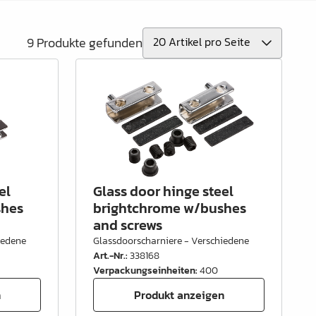
9 Produkte gefunden
el
Glass door hinge steel
shes
brightchrome w/bushes
and screws
iedene
Glassdoorscharniere - Verschiedene
Art.-Nr.
:
338168
Verpackungseinheiten
:
400
n
Produkt anzeigen