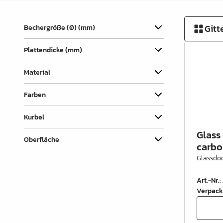
Verbindungslaschen
Abdecklappen
Gitt
Bechergröße (Ø) (mm)
Auszüge &
Plattendicke (mm)
Schubkastenteile
Scharniere & Türbeschläge
Material
Beine, Füsse &
Farben
Untergestelle
Kurbel
Rollen
Glass
Oberfläche
Filz, Gleitnägel & Anschläge
carbo
Glassdoo
Drahtware
Art.-Nr.
:
Küchen- & Badeinrichtung
Verpack
Garderobeinrichtung &
Zubehör