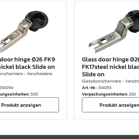
 door hinge Ø26 FK9
Glass door hinge Ø2
nickel black Slide on
FK17steel nickel bla
Slide on
rscharniere - Verschiedene
Glassdoorscharniere - Versch
314094
Art.-Nr.
:
314093
ungseinheiten
:
500
Verpackungseinheiten
:
250
Produkt anzeigen
Produkt anzeige