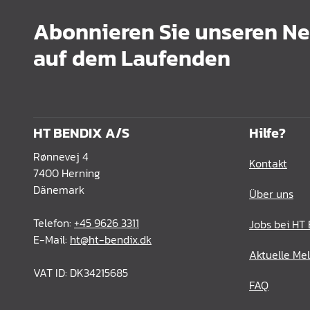
Abonnieren Sie unseren New
auf dem Laufenden
HT BENDIX A/S
Hilfe?
Rønnevej 4
Kontakt
7400 Herning
Dänemark
Über uns
Telefon:
+45 9626 3311
Jobs bei HT
E-Mail:
ht@ht-bendix.dk
Aktuelle Me
VAT ID: DK34215685
FAQ