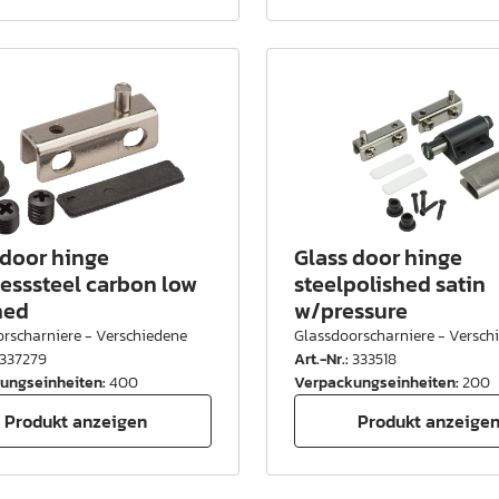
 door hinge
Glass door hinge
lesssteel carbon low
steelpolished satin
hed
w/pressure
rscharniere - Verschiedene
Glassdoorscharniere - Versch
337279
Art.-Nr.
:
333518
ungseinheiten
:
400
Verpackungseinheiten
:
200
Produkt anzeigen
Produkt anzeige