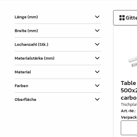
Verbindungslaschen
Abdecklappen
Gitt
Länge (mm)
Auszüge &
Breite (mm)
Schubkastenteile
Scharniere & Türbeschläge
Lochanzahl (Stk.)
Beine, Füsse &
Materialstärke (mm)
Untergestelle
Material
Rollen
Table 
Farben
Filz, Gleitnägel & Anschläge
500x2
carbo
Oberfläche
Drahtware
Tischpla
Art.-Nr.
:
Küchen- & Badeinrichtung
Verpack
Garderobeinrichtung &
Zubehör