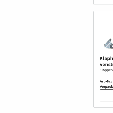
Schrankrohre &
Schrankrohrlager
Büroinrichtung
Leisten Profile
Elektro Artikel
Chemie & Reparatur
Klapho
König Produkte
venst
Klappen
Werkzeug
Art.-Nr.
:
Verpackung
Verpack
Glas & Spiegel
Lamello Produkte