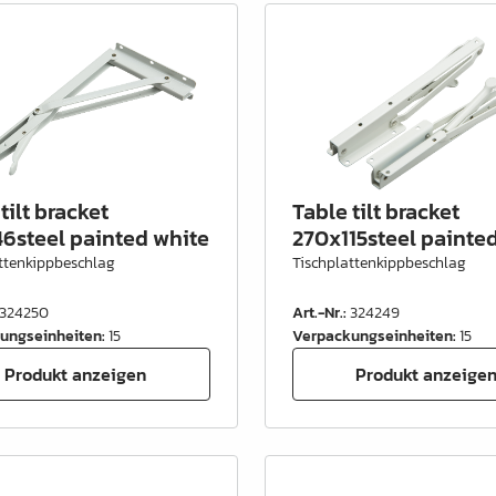
tilt bracket
Table tilt bracket
46steel painted white
270x115steel painte
ttenkippbeschlag
Tischplattenkippbeschlag
324250
Art.-Nr.
:
324249
ungseinheiten
:
15
Verpackungseinheiten
:
15
Produkt anzeigen
Produkt anzeige