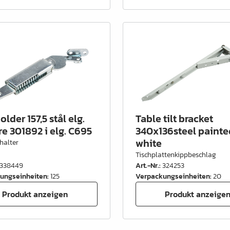
lder 157,5 stål elg.
Table tilt bracket
re 301892 i elg. C695
340x136steel painte
white
halter
Tischplattenkippbeschlag
338449
Art.-Nr.
:
324253
ungseinheiten
:
125
Verpackungseinheiten
:
20
Produkt anzeigen
Produkt anzeige