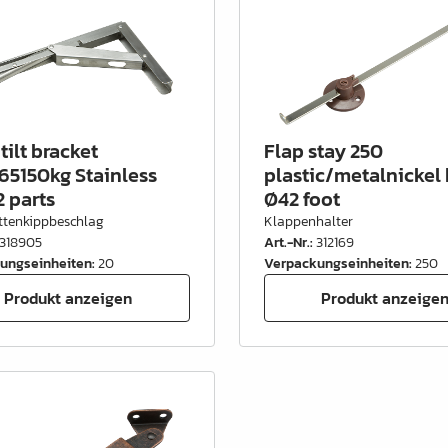
tilt bracket
Flap stay 250
65150kg Stainless
plastic/metalnickel
2 parts
Ø42 foot
ttenkippbeschlag
Klappenhalter
318905
Art.-Nr.
:
312169
ungseinheiten
:
20
Verpackungseinheiten
:
250
Produkt anzeigen
Produkt anzeige