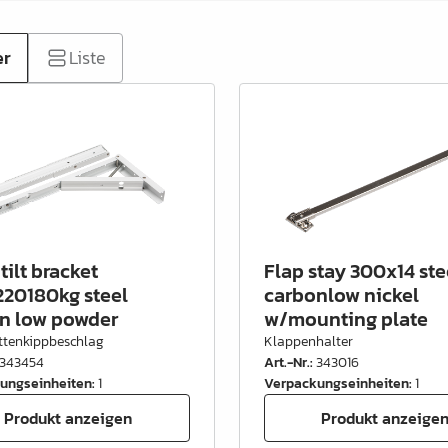
er
Liste
tilt bracket
Flap stay 300x14 ste
20180kg steel
carbonlow nickel
n low powder
w/mounting plate
ttenkippbeschlag
Klappenhalter
343454
Art.-Nr.
:
343016
ungseinheiten
:
1
Verpackungseinheiten
:
1
Produkt anzeigen
Produkt anzeige