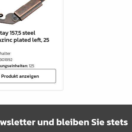
tay 157,5 steel
inc plated left, 25
halter
301892
ungseinheiten
:
125
Produkt anzeigen
sletter und bleiben Sie stets