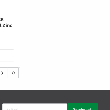
SK
 Zinc
n
Senden