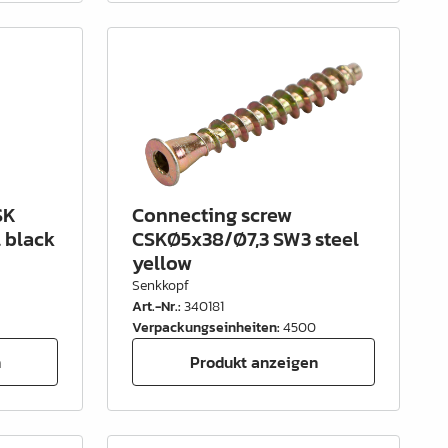
SK
Connecting screw
 black
CSKØ5x38/Ø7,3 SW3 steel
yellow
Senkkopf
Art.-Nr.
:
340181
Verpackungseinheiten
:
4500
n
Produkt anzeigen