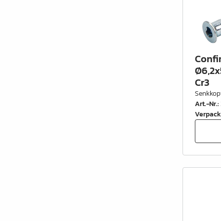
Confi
Ø6,2x
Cr3
Senkkop
Art.-Nr.
:
Verpack