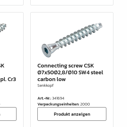
SK
Connecting screw CSK
Ø7x50Ø2,8/Ø10 SW4 steel
pl. Cr3
carbon low
Senkkopf
Art.-Nr.
:
341694
0
Verpackungseinheiten
:
2000
n
Produkt anzeigen