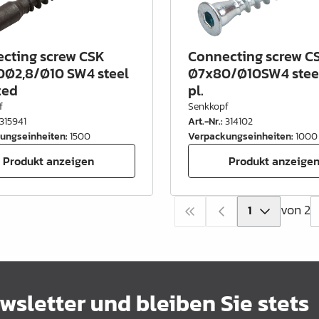
cting screw CSK
Connecting screw C
Ø2,8/Ø10 SW4 steel
Ø7x80/Ø10SW4 steel
zed
pl.
f
Senkkopf
315941
Art.-Nr.
:
314102
ungseinheiten
:
1500
Verpackungseinheiten
:
1000
Produkt anzeigen
Produkt anzeige
von 2
sletter und bleiben Sie stets