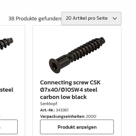
38 Produkte gefunden
Connecting screw CSK
steel
Ø7x40/Ø10SW4 steel
carbon low black
Senkkopf
Art.-Nr.
:
343361
0
Verpackungseinheiten
:
2000
n
Produkt anzeigen