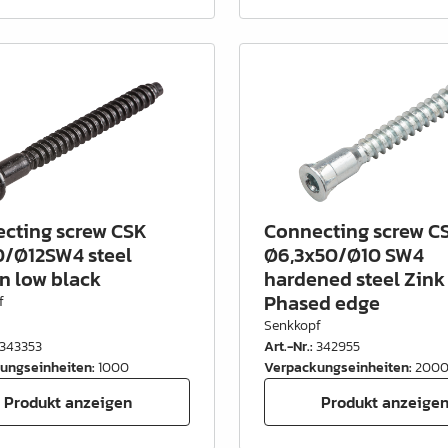
cting screw CSK
Connecting screw C
/Ø12SW4 steel
Ø6,3x50/Ø10 SW4
n low black
hardened steel Zink 
Phased edge
f
Senkkopf
343353
Art.-Nr.
:
342955
ungseinheiten
:
1000
Verpackungseinheiten
:
200
Produkt anzeigen
Produkt anzeige