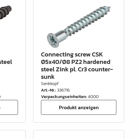
Connecting screw CSK
teel
Ø5x40/Ø8 PZ2 hardened
steel Zink pl. Cr3 counter-
sunk
Senkkopf
Art.-Nr.
:
336716
0
Verpackungseinheiten
:
4000
n
Produkt anzeigen