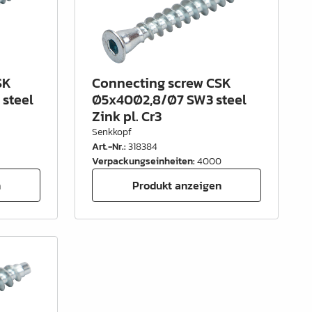
SK
Connecting screw CSK
steel
Ø5x40Ø2,8/Ø7 SW3 steel
Zink pl. Cr3
Senkkopf
Art.-Nr.
:
318384
Verpackungseinheiten
:
4000
n
Produkt anzeigen