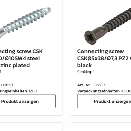
cting screw CSK
Connecting screw
/Ø10SW4 steel
CSKØ5x38/Ø7,3 PZ2 s
 zinc plated
black
f
Senkkopf
339658
Art.-Nr.
:
336927
ungseinheiten
:
1200
Verpackungseinheiten
:
400
Produkt anzeigen
Produkt anzeige