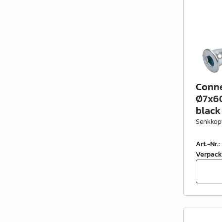
Conne
Ø7x60
black
Senkkop
Art.-Nr.
:
Verpack