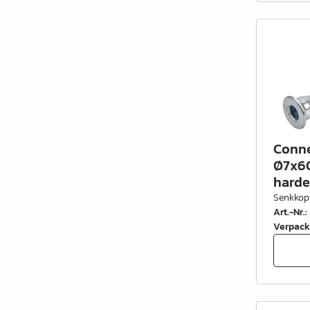
Conne
Ø7x60
harde
Senkkop
Art.-Nr.
:
Verpack