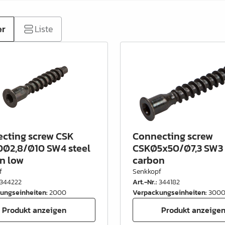
er
Liste
cting screw CSK
Connecting screw
Ø2,8/Ø10 SW4 steel
CSKØ5x50/Ø7,3 SW3 
n low
carbon
f
Senkkopf
344222
Art.-Nr.
:
344182
ungseinheiten
:
2000
Verpackungseinheiten
:
300
Produkt anzeigen
Produkt anzeige