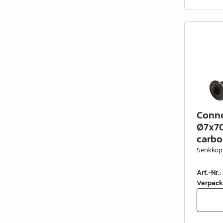
Schrankrohre &
Schrankrohrlager
Büroinrichtung
Leisten Profile
Elektro Artikel
Chemie & Reparatur
Conne
König Produkte
Ø7x70
carbo
Werkzeug
Senkkop
Verpackung
Art.-Nr.
:
Glas & Spiegel
Verpack
Lamello Produkte