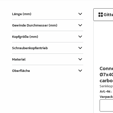
Verbindungslaschen
Abdecklappen
Gitt
Länge (mm)
Auszüge &
Gewinde Durchmesser (mm)
Schubkastenteile
Scharniere & Türbeschläge
Kopfgröße (mm)
Beine, Füsse &
Schraubenkopfantrieb
Untergestelle
Material
Rollen
Conne
Oberfläche
Filz, Gleitnägel & Anschläge
Ø7x40
carbo
Drahtware
Senkkop
Art.-Nr.
:
Küchen- & Badeinrichtung
Verpack
Garderobeinrichtung &
Zubehör