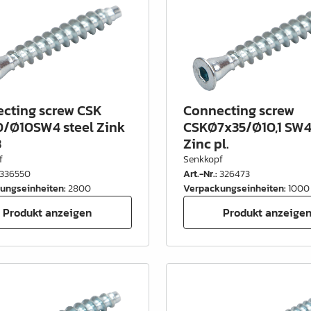
cting screw CSK
Connecting screw
/Ø10SW4 steel Zink
CSKØ7x35/Ø10,1 SW4
3
Zinc pl.
f
Senkkopf
336550
Art.-Nr.
:
326473
ungseinheiten
:
2800
Verpackungseinheiten
:
1000
Produkt anzeigen
Produkt anzeige