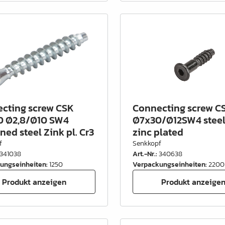
cting screw CSK
Connecting screw C
 Ø2,8/Ø10 SW4
Ø7x30/Ø12SW4 steel
ned steel Zink pl. Cr3
zinc plated
f
Senkkopf
341038
Art.-Nr.
:
340638
ungseinheiten
:
1250
Verpackungseinheiten
:
2200
Produkt anzeigen
Produkt anzeige