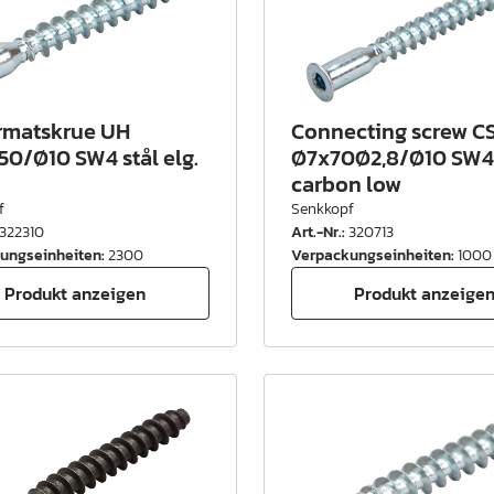
rmatskrue UH
Connecting screw C
50/Ø10 SW4 stål elg.
Ø7x70Ø2,8/Ø10 SW4 
carbon low
f
Senkkopf
322310
Art.-Nr.
:
320713
ungseinheiten
:
2300
Verpackungseinheiten
:
1000
Produkt anzeigen
Produkt anzeige