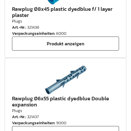
Rawplug Ø8x45 plastic dyedblue f/ 1 layer
plaster
Plugs
Art.-Nr.
:
321438
Verpackungseinheiten
:
6000
Produkt anzeigen
Rawplug Ø6x55 plastic dyedblue Double
expansion
Plugs
Art.-Nr.
:
321437
Verpackungseinheiten
:
9000