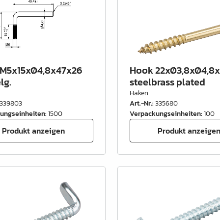
M5x15xØ4,8x47x26
Hook 22xØ3,8xØ4,8
lg.
steelbrass plated
Haken
339803
Art.-Nr.
:
335680
ungseinheiten
:
1500
Verpackungseinheiten
:
100
Produkt anzeigen
Produkt anzeige