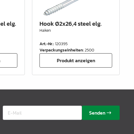
l elg.
Hook Ø2x26,4 steel elg.
Haken
Art.-Nr.
:
120395
Verpackungseinheiten
:
2500
n
Produkt anzeigen
Senden