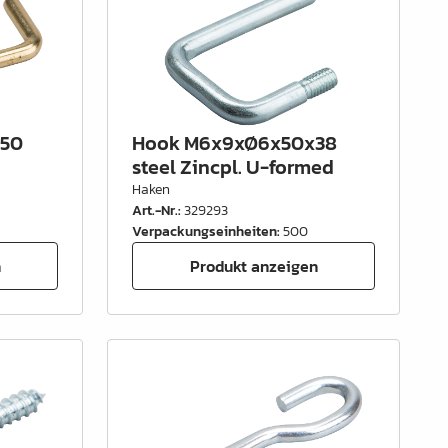
x50
Hook M6x9xØ6x50x38
steel Zincpl. U-formed
Haken
Art.-Nr.
:
329293
Verpackungseinheiten
:
500
n
Produkt anzeigen