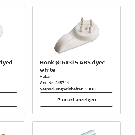
 dyed
Hook Ø16x31 5 ABS dyed
white
Haken
Art.-Nr.
:
345744
0
Verpackungseinheiten
:
5000
n
Produkt anzeigen