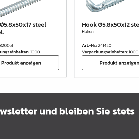
Ø5,8x50x17 steel
Hook Ø5,8x50x12 stee
l.
Haken
320051
Art.-Nr.
:
241420
ungseinheiten
:
1000
Verpackungseinheiten
:
1000
Produkt anzeigen
Produkt anzeige
sletter und bleiben Sie stets