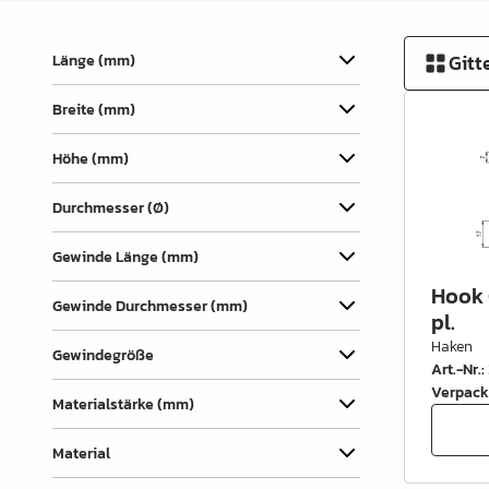
Verbindungslaschen
Abdecklappen
Gitt
Länge (mm)
Auszüge &
Breite (mm)
Schubkastenteile
Scharniere & Türbeschläge
Höhe (mm)
Beine, Füsse &
Durchmesser (Ø)
Untergestelle
Gewinde Länge (mm)
Rollen
Hook 
Gewinde Durchmesser (mm)
Filz, Gleitnägel & Anschläge
pl.
Haken
Gewindegröße
Drahtware
Art.-Nr.
:
Verpack
Küchen- & Badeinrichtung
Materialstärke (mm)
Garderobeinrichtung &
Material
Zubehör