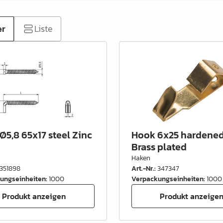
er
Liste
Ø5,8 65x17 steel Zinc
Hook 6x25 hardened
Brass plated
Haken
351898
Art.-Nr.
:
347347
ungseinheiten
:
1000
Verpackungseinheiten
:
1000
Produkt anzeigen
Produkt anzeige