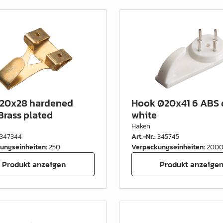
20x28 hardened
Hook Ø20x41 6 ABS
Brass plated
white
Haken
347344
Art.-Nr.
:
345745
ungseinheiten
:
250
Verpackungseinheiten
:
200
Produkt anzeigen
Produkt anzeige