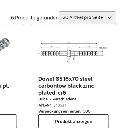
6 Produkte gefunden
Dowel Ø5,16x70 steel
 pl.
carbonlow black zinc
plated, cr6
Dübel - Verschiedene
Art.-Nr.
:
343637
0
Verpackungseinheiten
:
1500
n
Produkt anzeigen