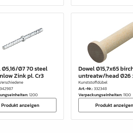
 Ø5,16/Ø7 70 steel
Dowel Ø15,7x65 birc
nlow Zink pl. Cr3
untreatw/head Ø26
Verschiedene
Kunststoffdübel
342987
Art.-Nr.
:
332348
ungseinheiten
:
1200
Verpackungseinheiten
:
1100
Produkt anzeigen
Produkt anzeige