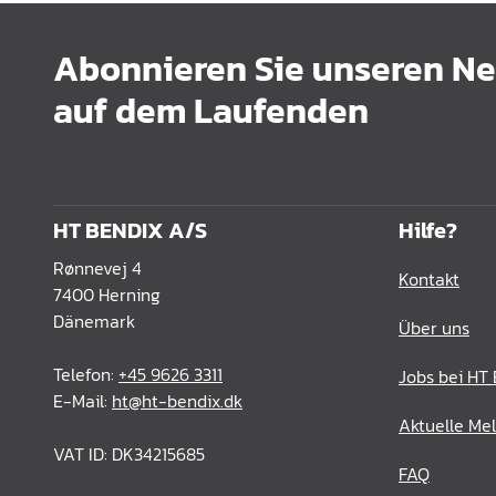
Abonnieren Sie unseren New
auf dem Laufenden
HT BENDIX A/S
Hilfe?
Rønnevej 4
Kontakt
7400 Herning
Dänemark
Über uns
Telefon:
+45 9626 3311
Jobs bei HT
E-Mail:
ht@ht-bendix.dk
Aktuelle Me
VAT ID: DK34215685
FAQ