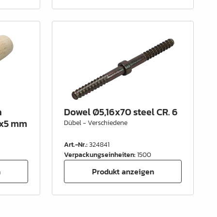
h
Dowel Ø5,16x70 steel CR. 6
 x5 mm
Dübel - Verschiedene
Art.-Nr.
:
324841
Verpackungseinheiten
:
1500
n
Produkt anzeigen