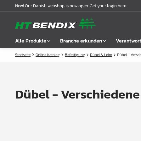
New! Our Danish webshop is now open. Get your login here.
Alle Produkte
Branche erkunden
Verantwor
Startseite
Online Katalog
Befestigung
Dübel & Leim
Dübel - Versc
Alle anzeigen
Möbelindustrie
Über uns
Befestigung
Badindustrie
Unsere Geschichte
Griffe
Küchenindustrie
Logistik
Dübel - Verschiedene
Schlösser
Garderobenlösungen
Compliance
Verbindungsbeschläge
Büroeinrichtungen
Kooperationspartnern
Boden- & Regalträger
Fallbeispiele
Winkel- &
Aktuelle Meldungen