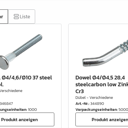
er
Liste
 Ø4/4,6/Ø10 37 steel
Dowel Ø4/Ø4,5 28,4
l.
steelcarbon low Zink
Cr3
Verschiedene
Dübel - Verschiedene
346847
Art.-Nr.
:
344890
ungseinheiten
:
1000
Verpackungseinheiten
:
500
Produkt anzeigen
Produkt anzeige