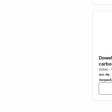
Schrankrohre &
Schrankrohrlager
Büroinrichtung
Leisten Profile
Elektro Artikel
Chemie & Reparatur
Dowel
König Produkte
carbo
Dübel - 
Werkzeug
Art.-Nr.
:
Verpack
Verpackung
Glas & Spiegel
Lamello Produkte