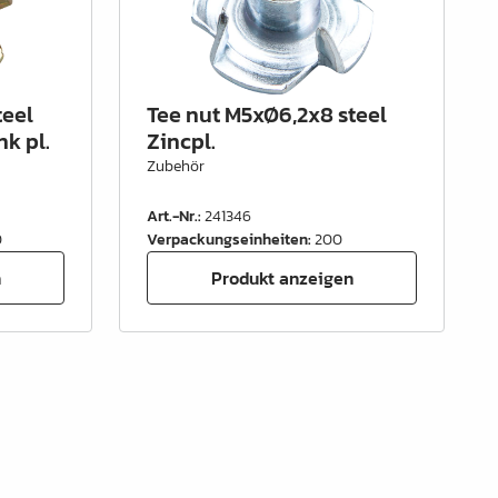
teel
Tee nut M5xØ6,2x8 steel
k pl.
Zincpl.
Zubehör
Art.-Nr.
:
241346
0
Verpackungseinheiten
:
200
n
Produkt anzeigen