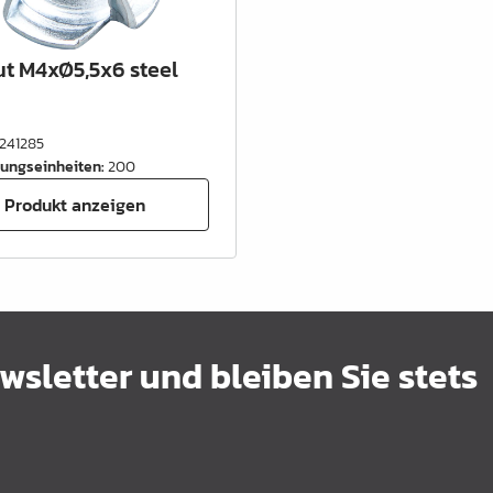
ut M4xØ5,5x6 steel
241285
ungseinheiten
:
200
Produkt anzeigen
sletter und bleiben Sie stets