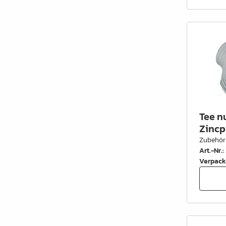
Schrankrohre &
Schrankrohrlager
Büroinrichtung
Leisten Profile
Elektro Artikel
Chemie & Reparatur
Tee n
König Produkte
Zincp
Zubehör
Werkzeug
Art.-Nr.
:
Verpack
Verpackung
Glas & Spiegel
Lamello Produkte