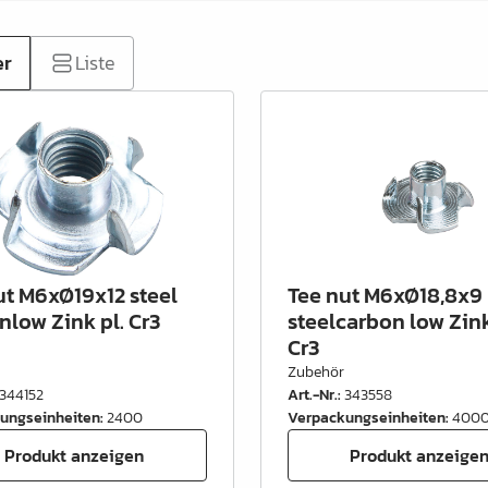
er
Liste
ut M6xØ19x12 steel
Tee nut M6xØ18,8x9
nlow Zink pl. Cr3
steelcarbon low Zink
Cr3
Zubehör
344152
Art.-Nr.
:
343558
ungseinheiten
:
2400
Verpackungseinheiten
:
400
Produkt anzeigen
Produkt anzeige