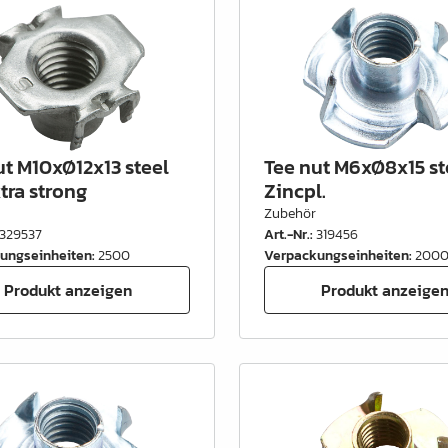
ut M10xØ12x13 steel
Tee nut M6xØ8x15 st
tra strong
Zincpl.
Zubehör
329537
Art.-Nr.
:
319456
ungseinheiten
:
2500
Verpackungseinheiten
:
200
Produkt anzeigen
Produkt anzeige