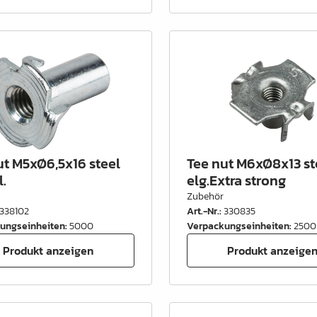
ut M5xØ6,5x16 steel
Tee nut M6xØ8x13 st
l.
elg.Extra strong
Zubehör
338102
Art.-Nr.
:
330835
ungseinheiten
:
5000
Verpackungseinheiten
:
2500
Produkt anzeigen
Produkt anzeige