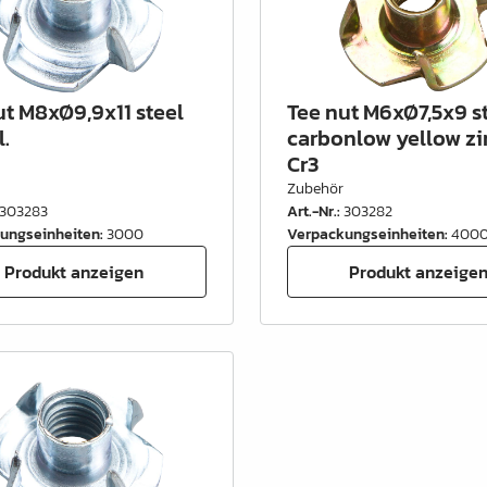
ut M8xØ9,9x11 steel
Tee nut M6xØ7,5x9 s
l.
carbonlow yellow zin
Cr3
Zubehör
303283
Art.-Nr.
:
303282
ungseinheiten
:
3000
Verpackungseinheiten
:
400
Produkt anzeigen
Produkt anzeige