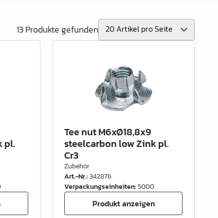
13 Produkte gefunden
Tee nut M6xØ18,8x9
 pl.
steelcarbon low Zink pl.
Cr3
Zubehör
Art.-Nr.
:
342876
0
Verpackungseinheiten
:
5000
n
Produkt anzeigen