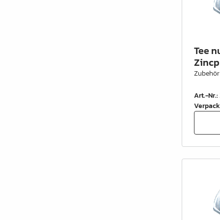
Tee n
Zincp
Zubehör
Art.-Nr.
:
Verpack