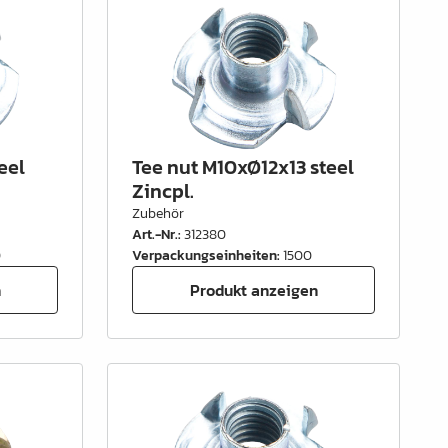
eel
Tee nut M10xØ12x13 steel
Zincpl.
Zubehör
Art.-Nr.
:
312380
0
Verpackungseinheiten
:
1500
n
Produkt anzeigen