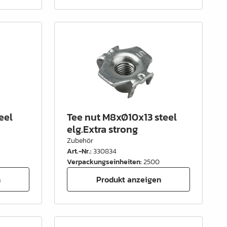
eel
Tee nut M8xØ10x13 steel
elg.Extra strong
Zubehör
Art.-Nr.
:
330834
Verpackungseinheiten
:
2500
n
Produkt anzeigen