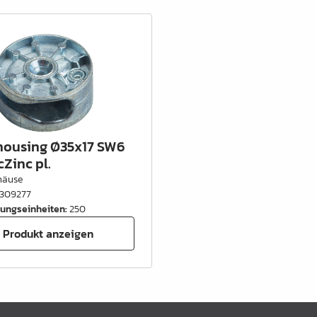
housing Ø35x17 SW6
Zinc pl.
häuse
309277
ungseinheiten
:
250
Produkt anzeigen