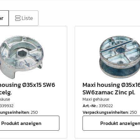
er
Liste
housing Ø35x15 SW6
Maxi housing Ø35x16
elg.
SW6zamac Zinc pl.
häuse
Maxi gehäuse
339932
Art.-Nr.
:
339022
ungseinheiten
:
250
Verpackungseinheiten
:
250
Produkt anzeigen
Produkt anzeige