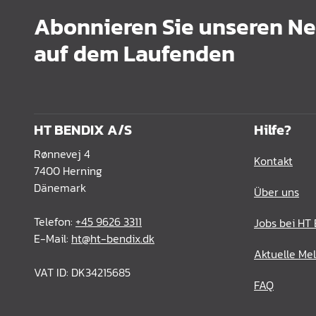
Abonnieren Sie unseren New
auf dem Laufenden
HT BENDIX A/S
Hilfe?
Rønnevej 4
Kontakt
7400 Herning
Dänemark
Über uns
Telefon:
+45 9626 3311
Jobs bei HT
E-Mail:
ht@ht-bendix.dk
Aktuelle Me
VAT ID: DK34215685
FAQ