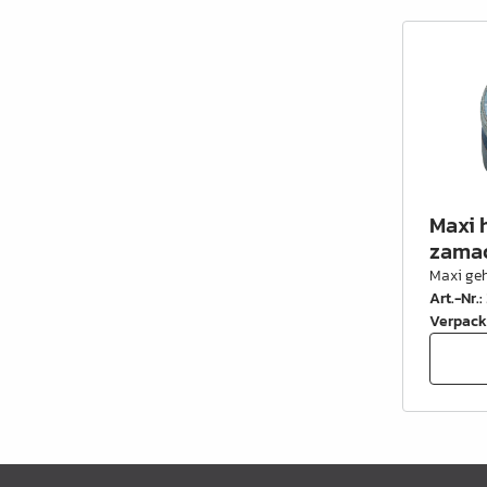
Schrankrohre &
Schrankrohrlager
Büroinrichtung
Leisten Profile
Elektro Artikel
Maxi 
Chemie & Reparatur
zamac
König Produkte
Maxi ge
Art.-Nr.
:
Werkzeug
Verpack
Verpackung
Glas & Spiegel
Lamello Produkte