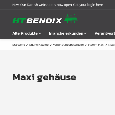
New! Our Danish webshop is now open. Get your login here.
Alle Produkte
Branche erkunden
Verantwor
Startseite
Online Katalog
Verbindungsbeschläge
System Maxi
Maxi
Alle anzeigen
Möbelindustrie
Über uns
Befestigung
Badindustrie
Unsere Geschichte
Griffe
Küchenindustrie
Logistik
Maxi gehäuse
Schlösser
Garderobenlösungen
Compliance
Verbindungsbeschläge
Büroeinrichtungen
Kooperationspartnern
Boden- & Regalträger
Fallbeispiele
Winkel- &
Aktuelle Meldungen