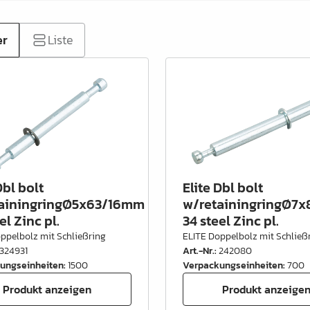
er
Liste
Dbl bolt
Elite Dbl bolt
ainingringØ5x63/16mm
w/retainingringØ7
el Zinc pl.
34 steel Zinc pl.
ppelbolz mit Schließring
ELITE Doppelbolz mit Schließ
324931
Art.-Nr.
:
242080
ungseinheiten
:
1500
Verpackungseinheiten
:
700
Produkt anzeigen
Produkt anzeige