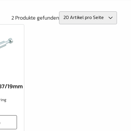
2 Produkte gefunden
x87/19mm
ring
n