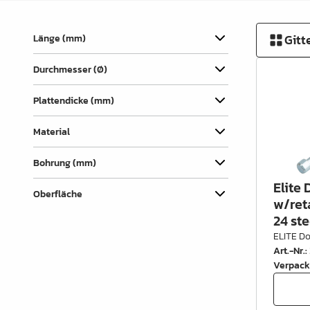
Verbindungslaschen
Abdecklappen
Gitt
Länge (mm)
Auszüge &
Durchmesser (Ø)
Schubkastenteile
Scharniere & Türbeschläge
Plattendicke (mm)
Beine, Füsse &
Material
Untergestelle
Bohrung (mm)
Rollen
Elite 
Oberfläche
Filz, Gleitnägel & Anschläge
w/ret
24 ste
Drahtware
ELITE Do
Art.-Nr.
:
Küchen- & Badeinrichtung
Verpack
Garderobeinrichtung &
Zubehör