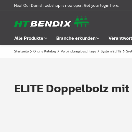
New! Our Danish webshop is now open. Get your login here.
Alle Produkte
Branche erkunden
Verantwor
Startseite
Online Katalog
Verbindungsbeschläge
System ELITE
Sys
Alle anzeigen
Möbelindustrie
Über uns
Befestigung
Badindustrie
Unsere Geschichte
Griffe
Küchenindustrie
Logistik
ELITE Doppelbolz mit
Schlösser
Garderobenlösungen
Compliance
Verbindungsbeschläge
Büroeinrichtungen
Kooperationspartnern
Boden- & Regalträger
Fallbeispiele
Winkel- &
Aktuelle Meldungen