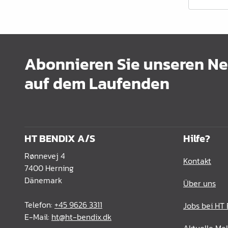
Schrankrohre &
Schrankrohrlager
Büroinrichtung
Abonnieren Sie unseren New
Leisten Profile
auf dem Laufenden
Elektro Artikel
Chemie & Reparatur
König Produkte
HT BENDIX A/S
Hilfe?
Werkzeug
Rønnevej 4
Kontakt
Verpackung
7400 Herning
Dänemark
Über uns
Glas & Spiegel
Telefon:
+45 9626 3311
Jobs bei HT
Lamello Produkte
E-Mail:
ht@ht-bendix.dk