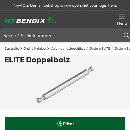
New! Our Danish webshop is now open. Get your login here.
Menu
Startseite
Online Katalog
Verbindungsbeschläge
System ELITE
System EL
ELITE Doppelbolz
Filter