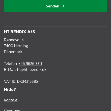
Senden
HT BENDIX A/S
Rønnevej 4
7400 Herning
Dänemark
Telefon:
+45 9626 3311
E-Mail:
ht@ht-bendix.dk
VAT ID: DK34215685
Hilfe?
Kontakt
Über uns