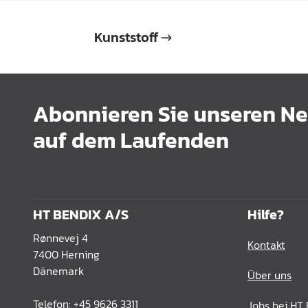
Verbindungslaschen
Abdecklappen
Kunststoff
Auszüge &
Schubkastenteile
Scharniere & Türbeschläge
Abonnieren Sie unseren New
Beine, Füsse &
auf dem Laufenden
Untergestelle
Rollen
Filz, Gleitnägel & Anschläge
HT BENDIX A/S
Hilfe?
Drahtware
Rønnevej 4
Kontakt
Küchen- & Badeinrichtung
7400 Herning
Dänemark
Über uns
Garderobeinrichtung &
Zubehör
Telefon:
+45 9626 3311
Jobs bei HT