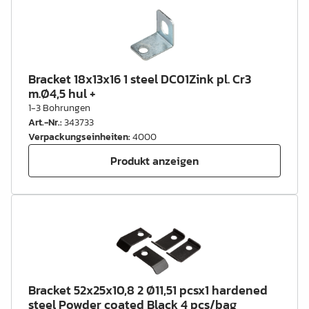
Bracket 18x13x16 1 steel DC01Zink pl. Cr3
m.Ø4,5 hul +
1-3 Bohrungen
Art.-Nr.
:
343733
Verpackungseinheiten
:
4000
Produkt anzeigen
Bracket 52x25x10,8 2 Ø11,51 pcsx1 hardened
steel Powder coated Black 4 pcs/bag