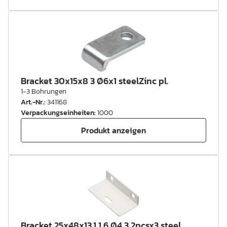
Bracket 30x15x8 3 Ø6x1 steelZinc pl.
1-3 Bohrungen
Art.-Nr.
:
341168
Verpackungseinheiten
:
1000
Produkt anzeigen
Bracket 25x48x13,1 1,6 Ø4,3 2pcsx3 steel