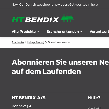
New! Our Danish webshop is now open. Get your login here.
Alle Produkte
Branche erkunden
Verantwor
Startseite
[Mega Menu]
Branche erkunden
Alle anzeigen
Möbelindustrie
Über uns
Befestigung
Badindustrie
Unsere Geschichte
Abonnieren Sie unseren New
Griffe
Küchenindustrie
Logistik
auf dem Laufenden
Schlösser
Garderobenlösungen
Compliance
Verbindungsbeschläge
Büroeinrichtungen
Kooperationspartnern
Boden- & Regalträger
Fallbeispiele
HT BENDIX A/S
Hilfe?
Winkel- &
Aktuelle Meldungen
Rønnevej 4
Kontakt