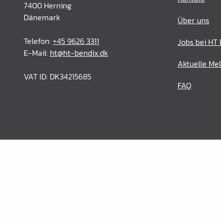
Verbindungslaschen
7400 Herning
Dänemark
Abdecklappen
Über uns
Auszüge &
Telefon:
+45 9626 3311
Jobs bei HT
Schubkastenteile
E-Mail:
ht@ht-bendix.dk
Aktuelle Me
Scharniere & Türbeschläge
VAT ID: DK34215685
FAQ
Beine, Füsse &
Untergestelle
Rollen
Filz, Gleitnägel & Anschläge
Drahtware
Küchen- & Badeinrichtung
Garderobeinrichtung &
Zubehör