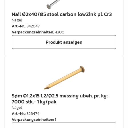
Nail Ø2x40/Ø5 steel carbon lowZink pl. Cr3
Nägel
Art.-Nr.
:
342047
Verpackungseinheiten
:
4300
Produkt anzeigen
Søm Ø1,2x15 1,2/Ø2,5 messing ubeh. pr. kg.:
7000 stk.- 1 kg/pak
Nägel
Art.-Nr.
:
326474
Verpackungseinheiten
:
1