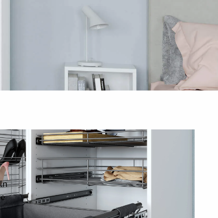
ln
re