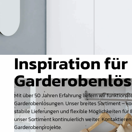
Verbindungslaschen
Abdecklappen
Auszüge &
Schubkastenteile
Scharniere & Türbeschläge
Inspiration für
Beine, Füsse &
Untergestelle
Garderobenlö
Rollen
Filz, Gleitnägel & Anschläge
Mit über 50 Jahren Erfahrung liefern wir funktion
Drahtware
Garderobenlösungen. Unser breites Sortiment – ko
Küchen- & Badeinrichtung
stabile Lieferungen und flexible Möglichkeiten für
unser Sortiment kontinuierlich weiter. Kontaktieren
Garderobeinrichtung &
Garderobenprojekte.
Zubehör