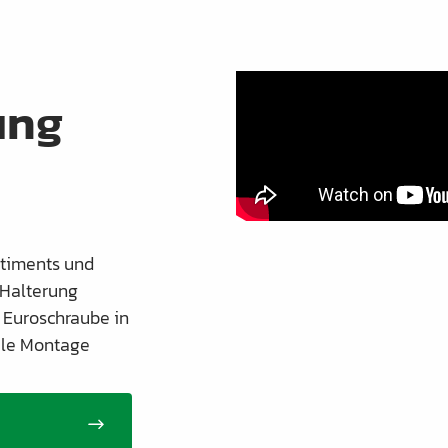
ung
rtiments und
 Halterung
 Euroschraube in
bile Montage