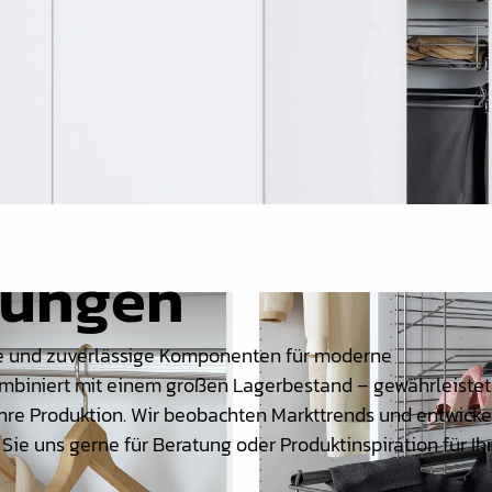
sungen
ale und zuverlässige Komponenten für moderne
mbiniert mit einem großen Lagerbestand – gewährleistet
 Ihre Produktion. Wir beobachten Markttrends und entwicke
 Sie uns gerne für Beratung oder Produktinspiration für Ih