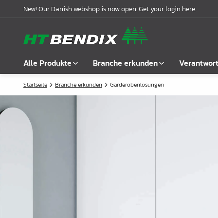
New! Our Danish webshop is now open. Get your login here.
Alle Produkte
Branche erkunden
Verantwor
Startseite
Branche erkunden
Garderobenlösungen
Alle anzeigen
Möbelindustrie
Über uns
Befestigung
Badindustrie
Unsere Geschichte
Griffe
Küchenindustrie
Logistik
Schlösser
Garderobenlösungen
Compliance
Verbindungsbeschläge
Büroeinrichtungen
Kooperationspartnern
Boden- & Regalträger
Fallbeispiele
Winkel- &
Aktuelle Meldungen