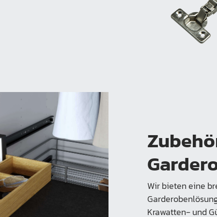
Zubehör
Garder
Wir bieten eine br
Garderobenlösunge
Krawatten‑ und Gü