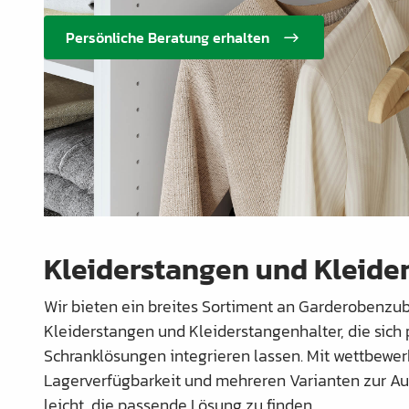
Schrankrohre &
Persönliche Beratung erhalten
Schrankrohrlager
Büroinrichtung
Leisten Profile
Elektro Artikel
Chemie & Reparatur
König Produkte
Kleiderstangen und Kleide
Werkzeug
Verpackung
Wir bieten ein breites Sortiment an Garderobenzub
Kleiderstangen und Kleiderstangenhalter, die sich
Glas & Spiegel
Schranklösungen integrieren lassen. Mit wettbewer
Lamello Produkte
Lagerverfügbarkeit und mehreren Varianten zur Au
leicht, die passende Lösung zu finden.