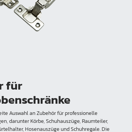
 für
obenschränke
eite Auswahl an Zubehör für professionelle
n, darunter Körbe, Schuhauszüge, Raumteiler,
rtelhalter, Hosenauszüge und Schuhregale. Die